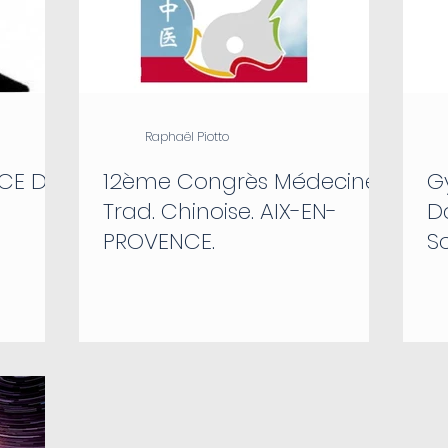
Raphaël Piotto
CE DE
12ème Congrès Médecine
G
Trad. Chinoise. AIX-EN-
D
PROVENCE.
So