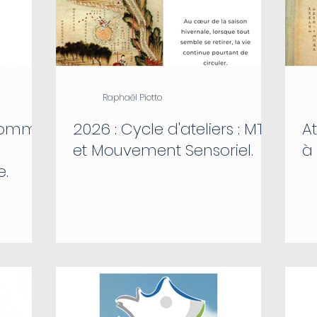
Raphaël Piotto
’homme
2026 : Cycle d'ateliers : MTC
At
et Mouvement Sensoriel.
à
e.