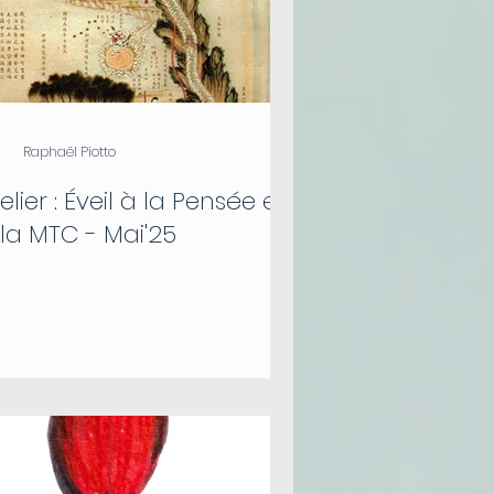
Raphaël Piotto
elier : Éveil à la Pensée et
 la MTC - Mai'25