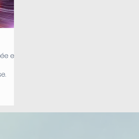
sée et
e.